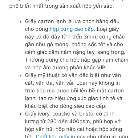
phổ biến nhất trong sản xuất hộp yến sào:
Giấy carton lạnh là lựa chọn hàng đầu
cho dòng
hộp cứng cao cấp
. Loại giấy
này có độ dày từ 1 đến 3mm, cứng chắc
gần như gỗ mỏng, chống sốc tốt và cho
cảm giác cầm nắm nặng tay, sang trọng.
Thường dùng cho hộp nắp gập nam châm
và hộp âm dương phân khúc VIP.
Giấy mỹ thuật có vân đặc biệt như vân
cát, vân da, vân vải. Loại này không in
trực tiếp mà được bồi lên bề mặt carton
lạnh, tạo ra hiệu ứng xúc giác tinh tế và
khác biệt cho dòng siêu cao cấp.
Giấy ivory, couche và bristol có định
lượng từ 280 đến 400gsm, phù hợp với
hộp yến hũ, hộp nắp cài hoặc hộp sóng
bồi.
Chất liệu giấy in
này cho phép in màu