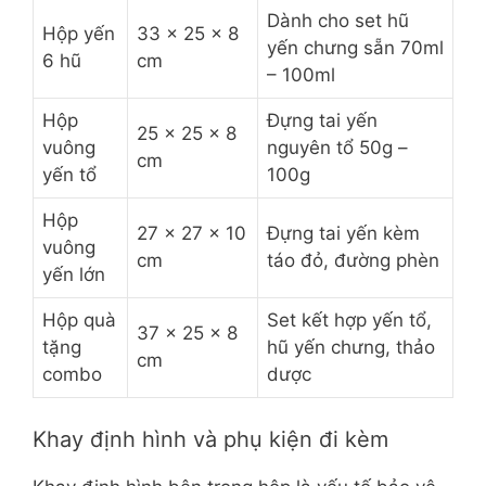
Dành cho set hũ
Hộp yến
33 x 25 x 8
yến chưng sẵn 70ml
6 hũ
cm
– 100ml
Hộp
Đựng tai yến
25 x 25 x 8
vuông
nguyên tổ 50g –
cm
yến tổ
100g
Hộp
27 x 27 x 10
Đựng tai yến kèm
vuông
cm
táo đỏ, đường phèn
yến lớn
Hộp quà
Set kết hợp yến tổ,
37 x 25 x 8
tặng
hũ yến chưng, thảo
cm
combo
dược
Khay định hình và phụ kiện đi kèm