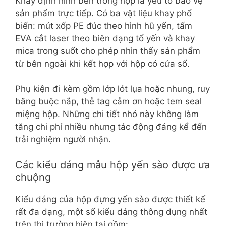
Khay định hình bên trong hộp là yếu tố bảo vệ
sản phẩm trực tiếp. Có ba vật liệu khay phổ
biến: mút xốp PE đúc theo hình hũ yến, tấm
EVA cắt laser theo biên dạng tổ yến và khay
mica trong suốt cho phép nhìn thấy sản phẩm
từ bên ngoài khi kết hợp với hộp có cửa sổ.
Phụ kiện đi kèm gồm lớp lót lụa hoặc nhung, ruy
băng buộc nắp, thẻ tag cảm ơn hoặc tem seal
miệng hộp. Những chi tiết nhỏ này không làm
tăng chi phí nhiều nhưng tác động đáng kể đến
trải nghiệm người nhận.
Các kiểu dáng mẫu hộp yến sào được ưa
chuộng
Kiểu dáng của hộp đựng yến sào được thiết kế
rất đa dạng, một số kiểu dáng thông dụng nhất
trên thị trường hiện tại gồm: